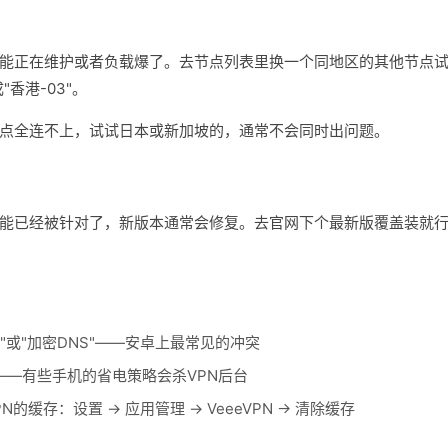
能正在维护或者负载爆了。去节点列表里换一个同地区的其他节点
"香港-03"。
点全连不上，试试日本或新加坡的，通常不会同时出问题。
能已经被针对了，新版本通常会修复。去官网下个最新版覆盖装就
S"或"加密DNS"——安卓上最常见的冲突
——有些手机的省电策略会杀VPN后台
PN的缓存：设置 → 应用管理 → VeeeVPN → 清除缓存