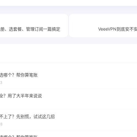
：注册、选套餐、管理订阅一篇搞定
VeeeVPN到底安
到底选哪个？帮你算笔账
73
不安全？用了大半年来说说
着连不上了？先别慌，试试这几招
18