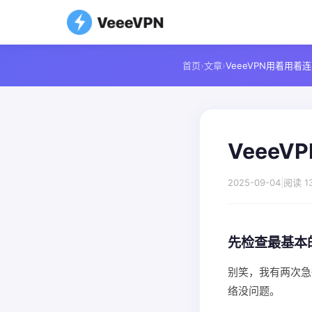
首页
›
文章
›
VeeeVPN用着用
Veee
2025-09-04
|
阅读 1
先检查最基本
别笑，我有两次急
络没问题。