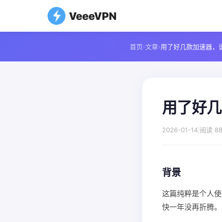
首页
›
文章
›
用了好几款加速器，说
用了好几
2026-01-14
|
阅读 88
背景
这篇纯粹是个人使
快一年没再折腾。